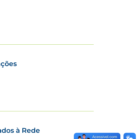
ações
tados à Rede