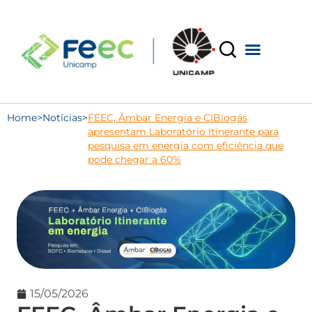
Home
>
Notícias
>
FEEC, Âmbar Energia e CIBiogás
apresentam Laboratório Itinerante para
pesquisa em energia com eficiência que
pode chegar a 60%
15/05/2026