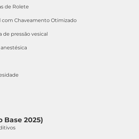
as de Rolete
onal com Chaveamento Otimizado
 de pressão vesical
 anestésica
besidade
o Base 2025)
ditivos