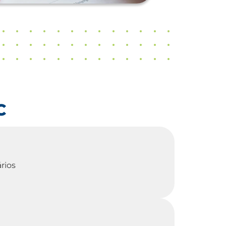
C
rios