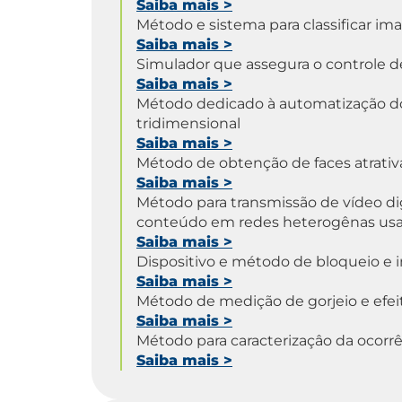
Saiba mais
>
Método e sistema para classificar im
Saiba mais
>
Simulador que assegura o controle 
Saiba mais
>
Método dedicado à automatização do
tridimensional
Saiba mais
>
Método de obtenção de faces atrativ
Saiba mais
>
Método para transmissão de vídeo d
conteúdo em redes heterogênas usa
Saiba mais
>
Dispositivo e método de bloqueio e i
Saiba mais
>
Método de medição de gorjeio e efeit
Saiba mais
>
Método para caracterizaçâo da ocorr
Saiba mais
>