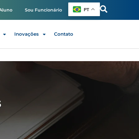
PT
Aluno
Sou Funcionário
Inovações
Contato
s