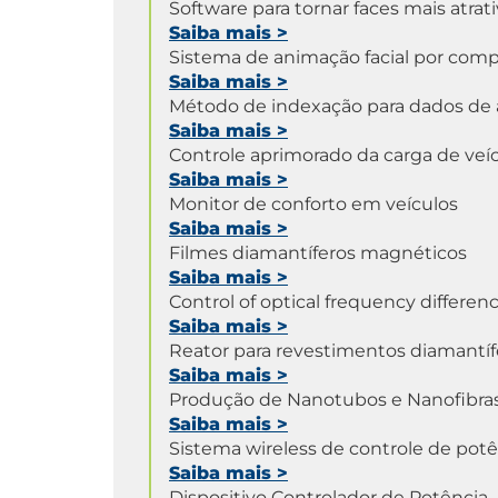
Software para tornar faces mais atrat
Saiba mais
>
Sistema de animação facial por co
Saiba mais
>
Método de indexação para dados de 
Saiba mais
>
Controle aprimorado da carga de veíc
Saiba mais
>
Monitor de conforto em veículos
Saiba mais
>
Filmes diamantíferos magnéticos
Saiba mais
>
Control of optical frequency differenc
Saiba mais
>
Reator para revestimentos diamantíf
Saiba mais
>
Produção de Nanotubos e Nanofibra
Saiba mais
>
Sistema wireless de controle de pot
Saiba mais
>
Dispositivo Controlador de Potência