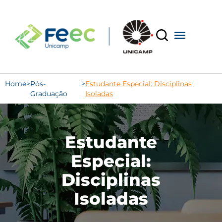
Home
>
Pós-
>
Estudante Especial: Disciplinas
Graduação
Isoladas
Estudante
Especial:
Disciplinas
Isoladas