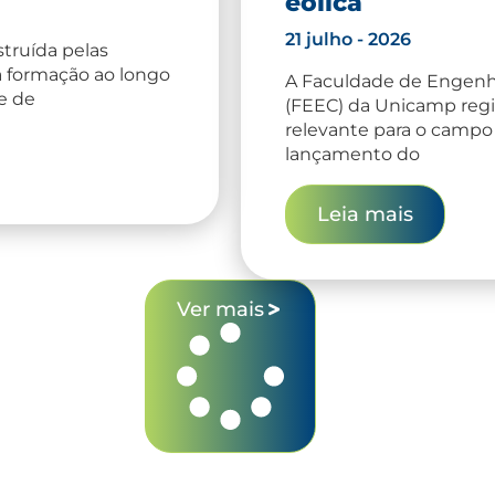
eólica
21 julho - 2026
truída pelas
 formação ao longo
A Faculdade de Engenh
e de
(FEEC) da Unicamp regi
relevante para o campo
lançamento do
Leia mais
Ver mais