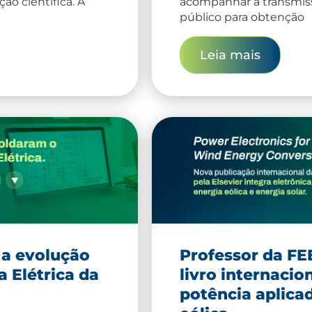
ão científica. A
acompanhar a transmis
público para obtenção
Leia mais
 a evolução
Professor da F
a Elétrica da
livro internacio
potência aplicad