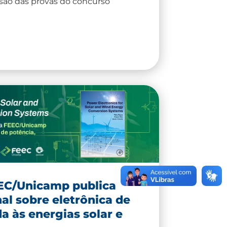
são das provas do concurso
EEC/Unicamp publica
nal sobre eletrônica de
a às energias solar e