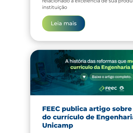
relacionado à excelência de sua produç
instituição
Leia mais
FEEC publica artigo sobre
do currículo de Engenhari
Unicamp