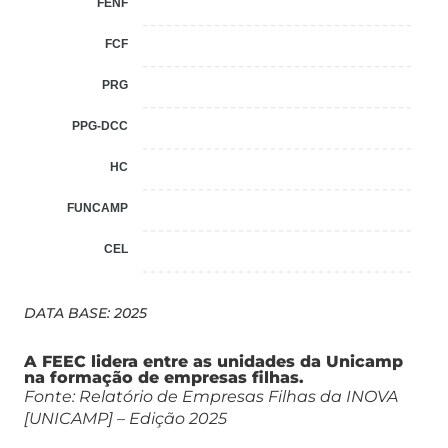
FENF
0,2%
FCF
0,2%
PRG
0,1%
PPG-DCC
0,1%
HC
0,1%
FUNCAMP
0,1%
CEL
0,1%
DATA BASE: 2025
A FEEC lidera entre as unidades da Unicamp
na formação de empresas filhas.
Fonte: Relatório de Empresas Filhas da INOVA
[UNICAMP] – Edição 2025