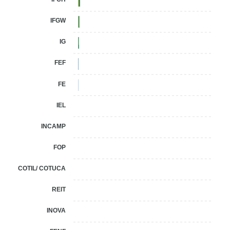
2,7%
IFGW
2,6%
IG
2,6%
FEF
2,1%
FE
2,1%
IEL
1,5%
INCAMP
1,5%
FOP
0,7%
COTIL/ COTUCA
0,6%
REIT
0,4%
INOVA
0,3%