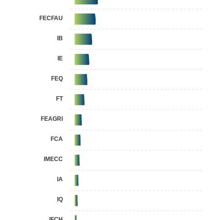
FECFAU
5%
IB
4,6%
IE
4,3%
FEQ
4,3%
FT
3,8%
FEAGRI
3,3%
FCA
3,2%
IMECC
3,2%
IA
3,1%
IQ
3,1%
IFCH