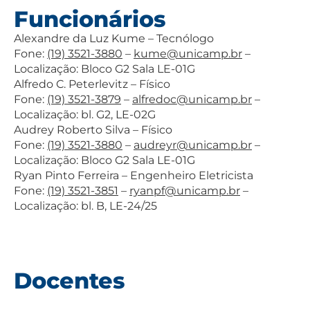
Funcionários
Alexandre da Luz Kume – Tecnólogo
Fone:
(19) 3521-3880
–
kume@unicamp.br
–
Localização: Bloco G2 Sala LE-01G
Alfredo C. Peterlevitz – Físico
Fone:
(19) 3521-3879
–
alfredoc@unicamp.br
–
Localização: bl. G2, LE-02G
Audrey Roberto Silva – Físico
Fone:
(19) 3521-3880
–
audreyr@unicamp.br
–
Localização: Bloco G2 Sala LE-01G
Ryan Pinto Ferreira – Engenheiro Eletricista
Fone:
(19) 3521-3851
–
ryanpf@unicamp.br
–
Localização: bl. B, LE-24/25
Docentes