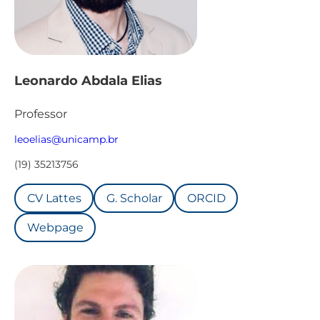
Leonardo Abdala Elias
Professor
leoelias@unicamp.br
(19) 35213756
CV Lattes
G. Scholar
ORCID
Webpage