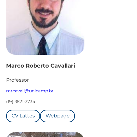
Marco Roberto Cavallari
Professor
mrcavall@unicamp.br
(19) 3521-3734
CV Lattes
Webpage