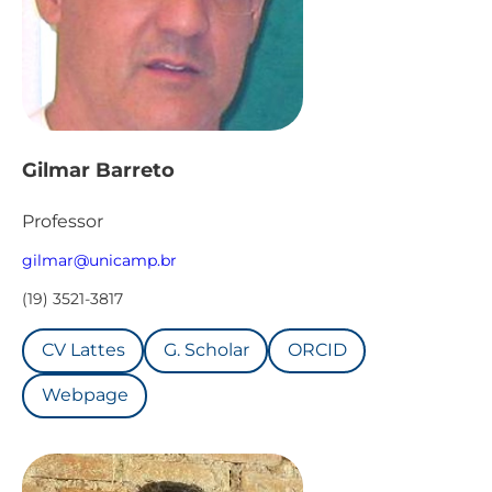
Gilmar Barreto
Professor
gilmar@unicamp.br
(19) 3521-3817
CV Lattes
G. Scholar
ORCID
Webpage