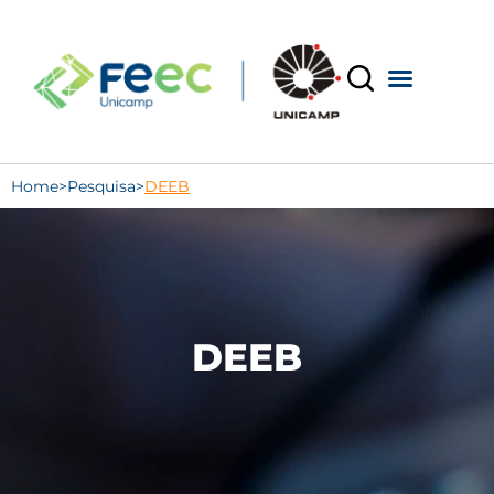
Home
>
Pesquisa
>
DEEB
DEEB