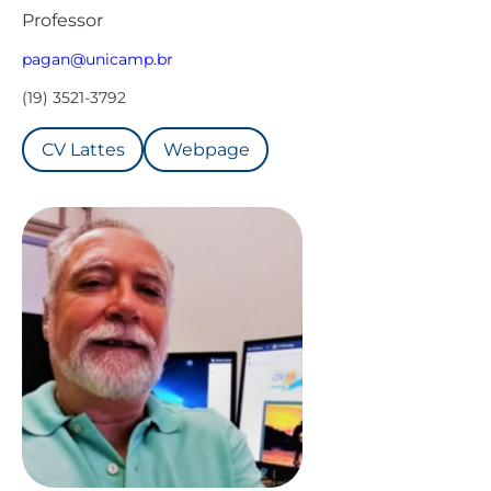
Professor
pagan@unicamp.br
(19) 3521-3792
CV Lattes
Webpage