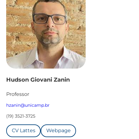
Hudson Giovani Zanin
Professor
hzanin@unicamp.br
(19) 3521-3725
CV Lattes
Webpage