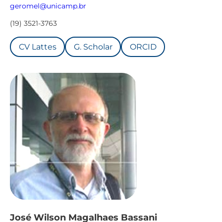
geromel@unicamp.br
(19) 3521-3763
CV Lattes
G. Scholar
ORCID
José Wilson Magalhaes Bassani