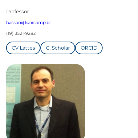
Professor
bassani@unicamp.br
(19) 3521-9282
CV Lattes
G. Scholar
ORCID