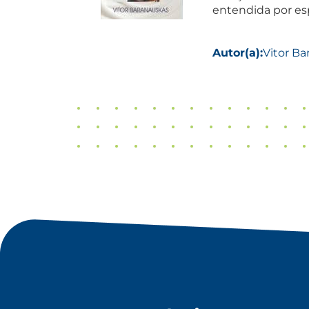
entendida por esp
Autor(a):
Vitor B